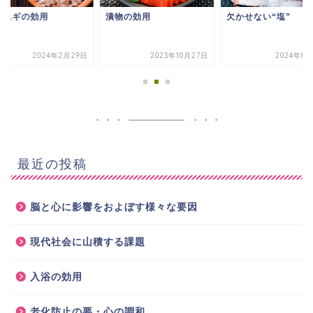
トムギの効用
漬物の効用
欠かせない“塩”
2024年2月29日
2023年10月27日
2024年8
最近の投稿
脳と心に影響をおよぼす様々な要因
現代社会に山積する課題
入浴の効用
老化防止の要・心の調和