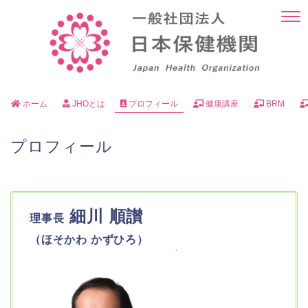
ホーム
JHOとは
プロフィール
健康講座
BRM
プロフィール
細川 順讃
理事長
（ほそかわ かずひろ）