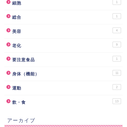
1
細胞
1
総合
4
美容
9
老化
1
要注意食品
11
身体（機能）
2
運動
13
飲・食
アーカイブ