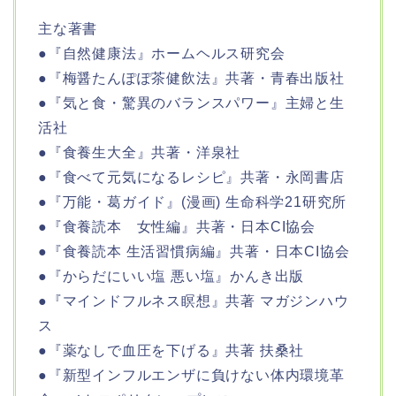
主な著書
●『自然健康法』ホームヘルス研究会
●『梅醤たんぽぽ茶健飲法』共著・青春出版社
●『気と食・驚異のバランスパワー』主婦と生
活社
●『食養生大全』共著・洋泉社
●『食べて元気になるレシピ』共著・永岡書店
●『万能・葛ガイド』(漫画) 生命科学21研究所
●『食養読本 女性編』共著・日本CI協会
●『食養読本 生活習慣病編』共著・日本CI協会
●『からだにいい塩 悪い塩』かんき出版
●『マインドフルネス瞑想』共著 マガジンハウ
ス
●『薬なしで血圧を下げる』共著 扶桑社
●『新型インフルエンザに負けない体内環境革