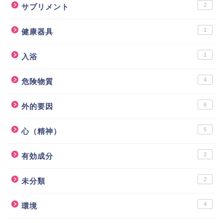
2
サプリメント
1
健康器具
1
入浴
4
危険物質
6
外的要因
5
心（精神）
2
有効成分
2
未分類
4
環境