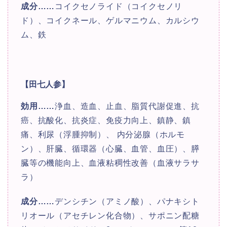
成分
……
コイクセノライド（コイクセノリ
ド）、コイクネール、ゲルマニウム、カルシウ
ム、鉄
【田七人参】
効用
……
浄血、造血、止血、脂質代謝促進、抗
癌、抗酸化、抗炎症、免疫力向上、鎮静、鎮
痛、利尿（浮腫抑制）、 内分泌腺（ホルモ
ン）、肝臓、循環器（心臓、血管、血圧）、膵
臓等の機能向上、血液粘稠性改善（血液サラサ
ラ）
成分
……
デンシチン（アミノ酸）、パナキシト
リオール（アセチレン化合物）、サポニン配糖