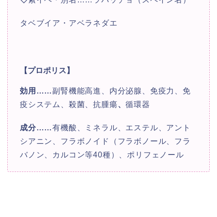
タベブイア・アベラネダエ
【プロポリス】
効用
……
副腎機能高進、内分泌腺、免疫力、免
疫システム、殺菌、抗腫瘍
、
循環器
成分
……
有機酸、ミネラル、エステル、アント
シアニン、フラボノイド（フラボノール、フラ
バノン、カルコン等40種）、ポリフェノール