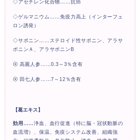
◇アセチレン化合物……抗癌
◇ゲルマニウム……免疫力高上（インターフェ
ロン誘発）
◇サポニン……ステロイド性サポニン、アラサ
ポニンＡ、アラサポニンB
⦿ 高麗人参……0.3～3％含有
⦿ 田七人参……7～12％含有
【葛エキス】
効用
……
浄血、血行促進（特に脳・冠状動脈の
血流増）、保温、免疫システム改善、組織強