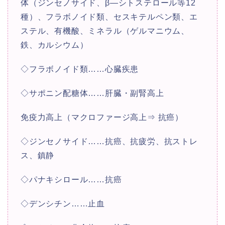
体（ジンセノサイド、β―シトステロール等12
種）、フラボノイド類、セスキテルペン類、エ
ステル、有機酸、ミネラル（ゲルマニウム、
鉄、カルシウム）
◇フラボノイド類……心臓疾患
◇サポニン配糖体……肝臓・副腎高上
免疫力高上（マクロファージ高上⇒ 抗癌）
◇ジンセノサイド……抗癌、抗疲労、抗ストレ
ス、鎮静
◇パナキシロール……抗癌
◇デンシチン……止血