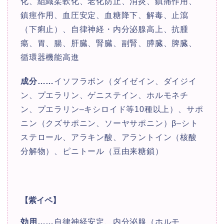
化、組織柔軟化、老化防止、消炎、鎮痛作用、
鎮痙作用、血圧安定、血糖降下、解毒、止瀉
（下痢止）、自律神経・内分泌腺高上、抗腫
瘍、胃、腸、肝臓、腎臓、副腎、膵臓、脾臓、
循環器機能高進
成分
……
イソフラボン（ダイゼイン、ダイジイ
ン、プエラリン、ゲニステイン、ホルモネチ
ン、プエラリン‒キシロイド等10種以上）、サポ
ニン（クズサポニン、ソーヤサポニン）β‒シト
ステロール、アラキン酸、アラントイン（核酸
分解物）、ピニトール（豆由来糖鎖）
【紫イペ】
効用
……
自律神経安定、内分泌腺（ホルモ