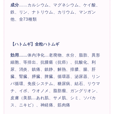
成分
……カルシウム、マグネシウム、ケイ酸、
鉄、リン、ナトリウム、カリウム、マンガン
他、全73種類
【ハトムギ】全粒ハトムギ
効用
……
体内浄化…老廃物、水分、脂肪、異形
細胞、等排出、抗腫瘍（抗癌）、抗酸化、利
尿、消炎、鎮痛、鎮静、解熱、排膿、腸、肝
臓、腎臓、膵臓、脾臓、循環器、泌尿器、リン
パ循環、免疫システム、糖尿病、結石、リウマ
チ、イボ、ウオノメ、脂肪瘤、ガングリオン、
皮膚（美肌…あれ肌、サメ肌、シミ、ソバカ
ス、ニキビ）、神経痛、筋肉痛