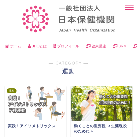
ホーム
JHOとは
プロフィール
健康講座
BRM
― CATEGORY ―
運動
運動
運動
実践！アイソメトリックス
動くことの重要性 ＜生涯現役
のために＞