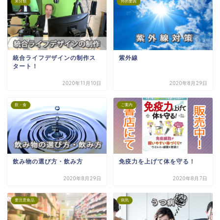
未分類
外的要因
統合ライフデザインの制作ス
紫外線
タート！
2020年11月10日
2020年8月29日
飲・食
ご案内
飲み物の選び方・飲み方
免疫力を上げて体を守る！
2020年8月29日
2020年8月7日
要注意食品
病気