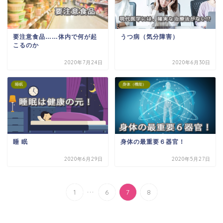
要注意食品……体内で何が起
うつ病（気分障害）
こるのか
2020年7月24日
2020年6月30日
睡眠
身体（機能）
睡 眠
身体の最重要６器官！
2020年6月29日
2020年5月27日
...
1
6
7
8