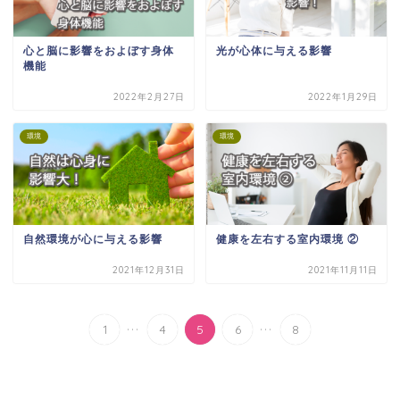
心と脳に影響をおよぼす身体
光が心体に与える影響
機能
2022年2月27日
2022年1月29日
環境
環境
自然環境が心に与える影響
健康を左右する室内環境 ②
2021年12月31日
2021年11月11日
...
...
1
4
5
6
8